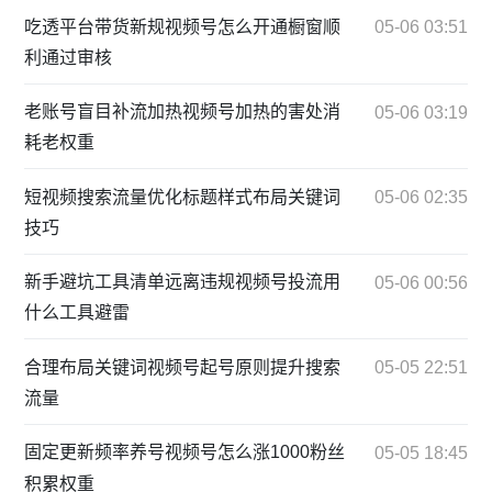
吃透平台带货新规视频号怎么开通橱窗顺
05-06 03:51
利通过审核
老账号盲目补流加热视频号加热的害处消
05-06 03:19
耗老权重
短视频搜索流量优化标题样式布局关键词
05-06 02:35
技巧
新手避坑工具清单远离违规视频号投流用
05-06 00:56
什么工具避雷
合理布局关键词视频号起号原则提升搜索
05-05 22:51
流量
固定更新频率养号视频号怎么涨1000粉丝
05-05 18:45
积累权重